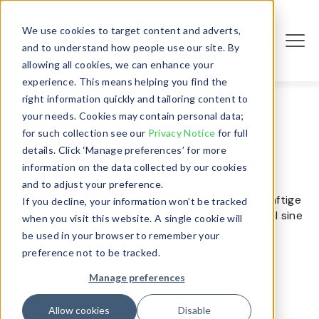
We use cookies to target content and adverts,
No
Login
and to understand how people use our site. By
allowing all cookies, we can enhance your
experience. This means helping you find the
right information quickly and tailoring content to
your needs. Cookies may contain personal data;
for such collection see our
Privacy Notice
for full
details. Click ‘Manage preferences’ for more
Våre kundehistorier
information on the data collected by our cookies
Hør fra ledende organisasjoner og deres
and to adjust your preference.
suksesshistorier, og la deg inspirere av bærekraftige
If you decline, your information won’t be tracked
IT-løsninger som hjelper din bedrift å leve opp til sine
when you visit this website. A single cookie will
ambisjoner.
be used in your browser to remember your
preference not to be tracked.
Manage preferences
Allow cookies
Disable