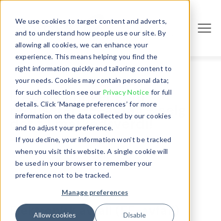
We use cookies to target content and adverts,
and to understand how people use our site. By
Login
allowing all cookies, we can enhance your
experience. This means helping you find the
right information quickly and tailoring content to
your needs. Cookies may contain personal data;
ITAD-løsninger som
for such collection see our
Privacy Notice
for full
details. Click ‘Manage preferences’ for more
reduserer EE-avfall - selg
information on the data collected by our cookies
det til markedsverdi!
and to adjust your preference.
- november 13, 2024
If you decline, your information won’t be tracked
when you visit this website. A single cookie will
be used in your browser to remember your
preference not to be tracked.
Manage preferences
Elektronisk avfall (EE-avfall)
Allow cookies
Disable